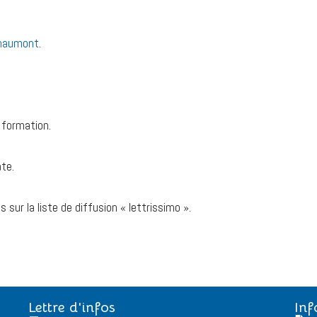
Chaumont
.
formation.
ate.
ur la liste de diffusion « lettrissimo ».
Lettre d'infos
Inf