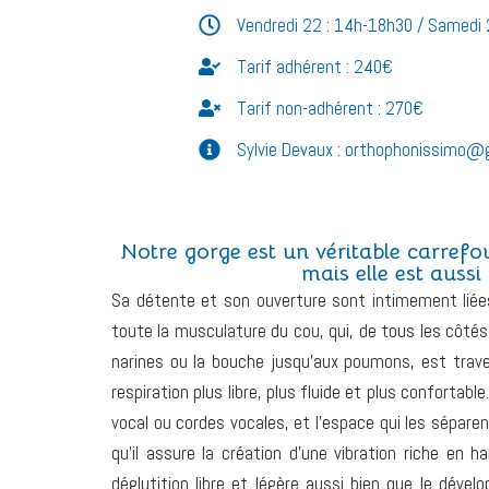
Vendredi 22 : 14h-18h30 / Samedi 
Tarif adhérent : 240€
Tarif non-adhérent : 270€
Sylvie Devaux : orthophonissimo@
Notre gorge est un véritable carrefou
mais elle est aussi
Sa détente et son ouverture sont intimement liées
toute la musculature du cou, qui, de tous les côtés, 
narines ou la bouche jusqu’aux poumons, est traversé
respiration plus libre, plus fluide et plus confortab
vocal ou cordes vocales, et l’espace qui les séparen
qu’il assure la création d’une vibration riche en 
déglutition libre et légère aussi bien que le dév