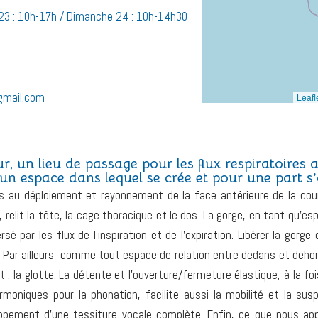
23 : 10h-17h / Dimanche 24 : 10h-14h30
gmail.com
Leafl
r, un lieu de passage pour les flux respiratoires a
 un espace dans lequel se crée et pour une part s’
 au déploiement et rayonnement de la face antérieure de la courbe
relit la tête, la cage thoracique et le dos. La gorge, en tant qu’esp
 par les flux de l’inspiration et de l’expiration. Libérer la gorge
le. Par ailleurs, comme tout espace de relation entre dedans et deho
t : la glotte. La détente et l’ouverture/fermeture élastique, à la f
harmoniques pour la phonation, facilite aussi la mobilité et la sus
eloppement d’une tessiture vocale complète. Enfin, ce que nous 